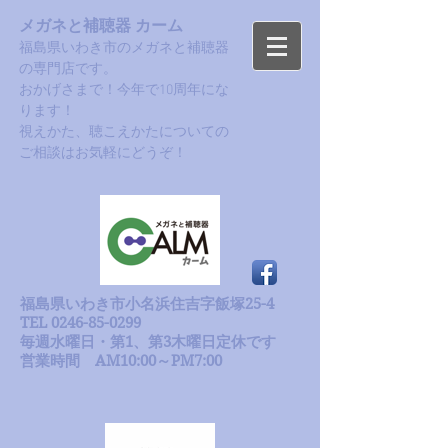
メガネと補聴器 カーム
福島県いわき市のメガネと補聴器
の専門店です。
おかげさまで！今年で10周年にな
ります！​
​視えかた、聴こえかたについての
ご相談はお気軽にどうぞ！
福島県いわき市小名浜住吉字飯塚25-4
TEL 0246-85-0299
毎週水曜日・第1、第3木曜日定休です
​営業時間 AM10:00～PM7:00