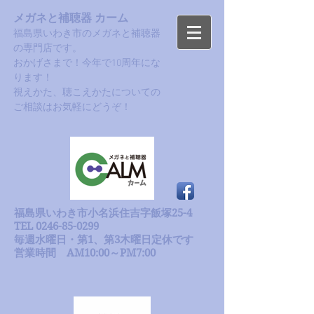
メガネと補聴器 カーム
福島県いわき市のメガネと補聴器
の専門店です。
おかげさまで！今年で10周年にな
ります！​
​視えかた、聴こえかたについての
ご相談はお気軽にどうぞ！
福島県いわき市小名浜住吉字飯塚25-4
TEL 0246-85-0299
毎週水曜日・第1、第3木曜日定休です
​営業時間 AM10:00～PM7:00