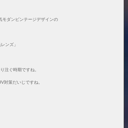
。
気モダンビンテージデザインの
光レンズ」
降り注ぐ時期ですね。
UV対策だいじですね。