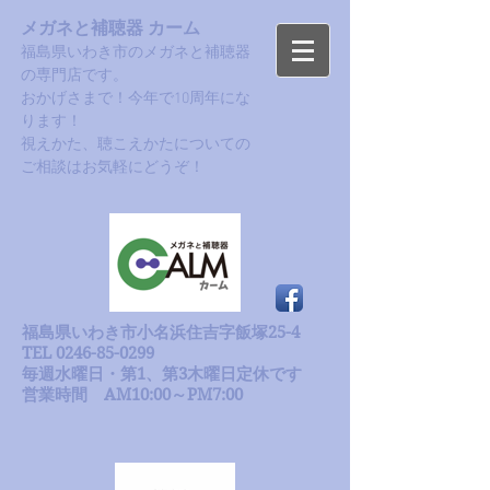
メガネと補聴器 カーム
福島県いわき市のメガネと補聴器
の専門店です。
おかげさまで！今年で10周年にな
ります！​
​視えかた、聴こえかたについての
ご相談はお気軽にどうぞ！
福島県いわき市小名浜住吉字飯塚25-4
TEL 0246-85-0299
毎週水曜日・第1、第3木曜日定休です
​営業時間 AM10:00～PM7:00