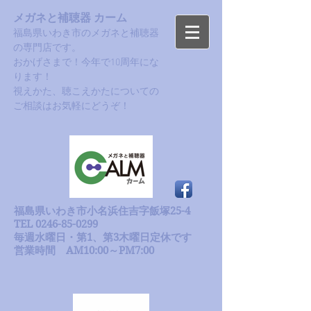
メガネと補聴器 カーム
福島県いわき市のメガネと補聴器
の専門店です。
おかげさまで！今年で10周年にな
ります！​
​視えかた、聴こえかたについての
ご相談はお気軽にどうぞ！
福島県いわき市小名浜住吉字飯塚25-4
TEL 0246-85-0299
毎週水曜日・第1、第3木曜日定休です
​営業時間 AM10:00～PM7:00