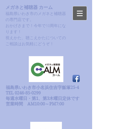
メガネと補聴器 カーム
福島県いわき市のメガネと補聴器
の専門店です。
おかげさまで！今年で10周年にな
ります！​
​視えかた、聴こえかたについての
ご相談はお気軽にどうぞ！
福島県いわき市小名浜住吉字飯塚25-4
TEL 0246-85-0299
毎週水曜日・第1、第3木曜日定休です
​営業時間 AM10:00～PM7:00