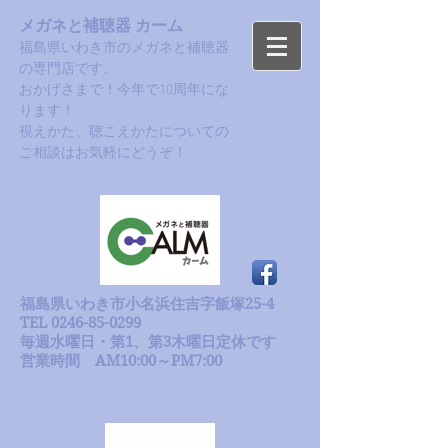
メガネと補聴器 カーム
福島県いわき市のメガネと補聴器
の専門店です。
おかげさまで！今年で10周年にな
ります！​
​視えかた、聴こえかたについての
ご相談はお気軽にどうぞ！
福島県いわき市小名浜住吉字飯塚25-4
TEL 0246-85-0299
毎週水曜日・第1、第3木曜日定休です
​営業時間 AM10:00～PM7:00