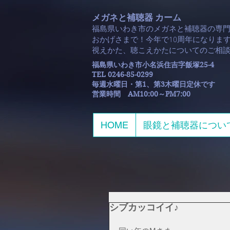
メガネと補聴器 カーム
福島県いわき市のメガネと補聴器の専
おかげさまで！今年で10周年になります
​視えかた、聴こえかたについてのご相
福島県いわき市小名浜住吉字飯塚25-4
TEL 0246-85-0299
毎週水曜日・第1、第3木曜日定休です
​営業時間 AM10:00～PM7:00
HOME
眼鏡と補聴器につい
シブカッコイイ♪