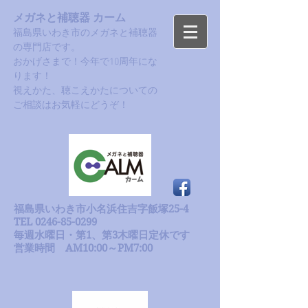
メガネと補聴器 カーム
福島県いわき市のメガネと補聴器
の専門店です。
おかげさまで！今年で10周年にな
ります！​
​視えかた、聴こえかたについての
ご相談はお気軽にどうぞ！
福島県いわき市小名浜住吉字飯塚25-4
TEL 0246-85-0299
毎週水曜日・第1、第3木曜日定休です
​営業時間 AM10:00～PM7:00