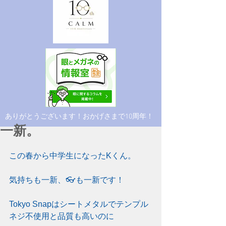
​ありがとうございます！おかげさまで10周年！
一新。
この春から中学生になったKくん。
気持ちも一新、👓も一新です！
Tokyo Snapはシートメタルでテンプル
ネジ不使用と品質も高いのに