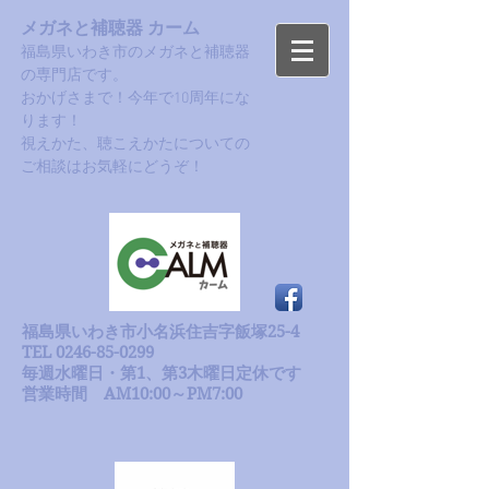
メガネと補聴器 カーム
福島県いわき市のメガネと補聴器
の専門店です。
おかげさまで！今年で10周年にな
ります！​
​視えかた、聴こえかたについての
ご相談はお気軽にどうぞ！
福島県いわき市小名浜住吉字飯塚25-4
TEL 0246-85-0299
毎週水曜日・第1、第3木曜日定休です
​営業時間 AM10:00～PM7:00