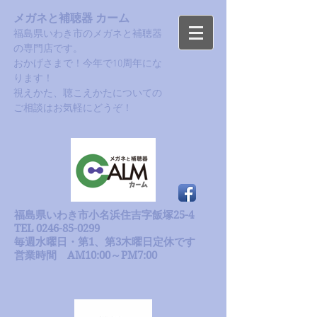
メガネと補聴器 カーム
福島県いわき市のメガネと補聴器
の専門店です。
おかげさまで！今年で10周年にな
ります！​
​視えかた、聴こえかたについての
ご相談はお気軽にどうぞ！
福島県いわき市小名浜住吉字飯塚25-4
TEL 0246-85-0299
毎週水曜日・第1、第3木曜日定休です
​営業時間 AM10:00～PM7:00