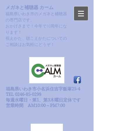
メガネと補聴器 カーム
福島県いわき市のメガネと補聴器
の専門店です。
おかげさまで！今年で10周年にな
ります！​
​視えかた、聴こえかたについての
ご相談はお気軽にどうぞ！
福島県いわき市小名浜住吉字飯塚25-4
TEL 0246-85-0299
毎週水曜日・第1、第3木曜日定休です
​営業時間 AM10:00～PM7:00