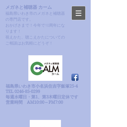
メガネと補聴器 カーム
福島県いわき市のメガネと補聴器
の専門店です。
おかげさまで！今年で10周年にな
ります！​
​視えかた、聴こえかたについての
ご相談はお気軽にどうぞ！
福島県いわき市小名浜住吉字飯塚25-4
TEL 0246-85-0299
毎週水曜日・第1、第3木曜日定休です
​営業時間 AM10:00～PM7:00