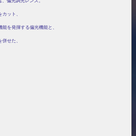
は、偏光調光レンズ。
をカット、
機能を発揮する偏光機能と、
を併せた、