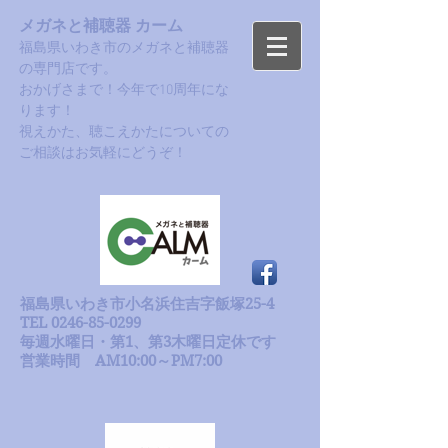
メガネと補聴器 カーム
福島県いわき市のメガネと補聴器
の専門店です。
おかげさまで！今年で10周年にな
ります！​
​視えかた、聴こえかたについての
ご相談はお気軽にどうぞ！
福島県いわき市小名浜住吉字飯塚25-4
TEL 0246-85-0299
毎週水曜日・第1、第3木曜日定休です
​営業時間 AM10:00～PM7:00