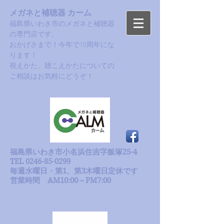
メガネと補聴器 カーム
福島県いわき市のメガネと補聴器
の専門店です。
おかげさまで！今年で10周年にな
ります！​
​視えかた、聴こえかたについての
ご相談はお気軽にどうぞ！
福島県いわき市小名浜住吉字飯塚25-4
TEL 0246-85-0299
毎週水曜日・第1、第3木曜日定休です
​営業時間 AM10:00～PM7:00