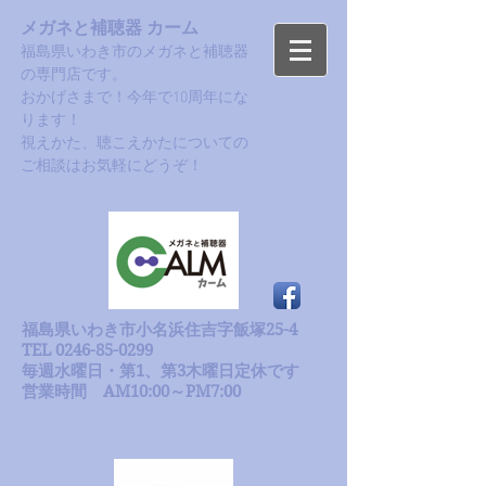
メガネと補聴器 カーム
福島県いわき市のメガネと補聴器
の専門店です。
おかげさまで！今年で10周年にな
ります！​
​視えかた、聴こえかたについての
ご相談はお気軽にどうぞ！
福島県いわき市小名浜住吉字飯塚25-4
TEL 0246-85-0299
毎週水曜日・第1、第3木曜日定休です
​営業時間 AM10:00～PM7:00