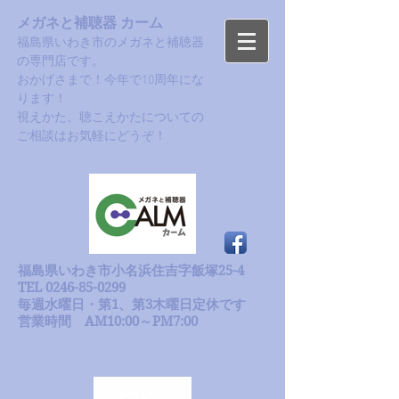
メガネと補聴器 カーム
福島県いわき市のメガネと補聴器
の専門店です。
おかげさまで！今年で10周年にな
ります！​
​視えかた、聴こえかたについての
ご相談はお気軽にどうぞ！
福島県いわき市小名浜住吉字飯塚25-4
TEL 0246-85-0299
毎週水曜日・第1、第3木曜日定休です
​営業時間 AM10:00～PM7:00