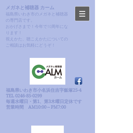
メガネと補聴器 カーム
福島県いわき市のメガネと補聴器
の専門店です。
おかげさまで！今年で10周年にな
ります！​
​視えかた、聴こえかたについての
ご相談はお気軽にどうぞ！
福島県いわき市小名浜住吉字飯塚25-4
TEL 0246-85-0299
毎週水曜日・第1、第3木曜日定休です
​営業時間 AM10:00～PM7:00