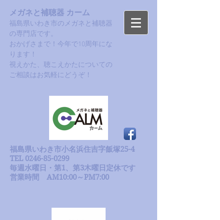
メガネと補聴器 カーム
福島県いわき市のメガネと補聴器
の専門店です。
おかげさまで！今年で10周年にな
ります！​
​視えかた、聴こえかたについての
ご相談はお気軽にどうぞ！
福島県いわき市小名浜住吉字飯塚25-4
TEL 0246-85-0299
毎週水曜日・第1、第3木曜日定休です
​営業時間 AM10:00～PM7:00