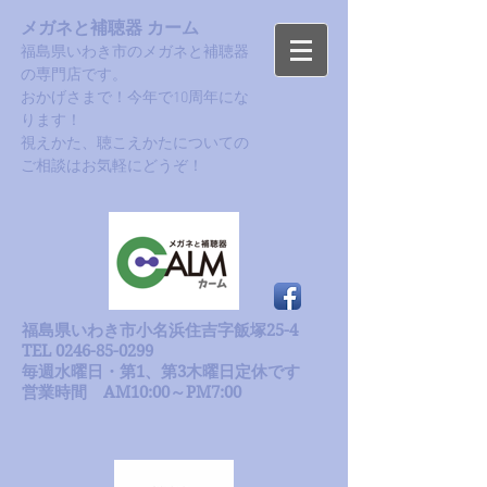
メガネと補聴器 カーム
福島県いわき市のメガネと補聴器
の専門店です。
おかげさまで！今年で10周年にな
ります！​
​視えかた、聴こえかたについての
ご相談はお気軽にどうぞ！
福島県いわき市小名浜住吉字飯塚25-4
TEL 0246-85-0299
毎週水曜日・第1、第3木曜日定休です
​営業時間 AM10:00～PM7:00