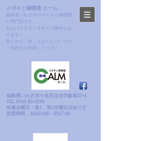
メガネと補聴器 カーム
福島県いわき市のメガネと補聴器
の専門店です。
おかげさまで！今年で10周年にな
ります！​
​視えかた、聴こえかたについての
ご相談はお気軽にどうぞ！
福島県いわき市小名浜住吉字飯塚25-4
TEL 0246-85-0299
毎週水曜日・第1、第3木曜日定休です
​営業時間 AM10:00～PM7:00