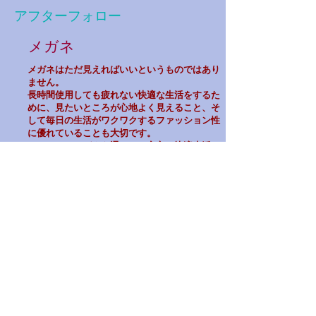
アフターフォロー
​メガネ
メガネはただ見えればいいというものではあり
ません。
長時間使用しても疲れない快適な生活をするた
めに、見たいところが心地よく見えること、そ
して毎日の生活がワクワクするファッション性
に優れていることも大切です。
カームではメガネを通して、安心と快適生活、
そして、楽しさのお手伝いをしていきたいと思
っています。
​ 「見えるだけじゃない、快適な視生活のため
に」
補聴器は、より快適な生活をするために大切
な役割を果たします。
でも、「補聴器ってどんなもの？」「使って
みたいけどどうしたらいいの？」など、不安
を感じている方も多いと思います。初めに大
事なことは「補聴器を正しく知ってもらうこ