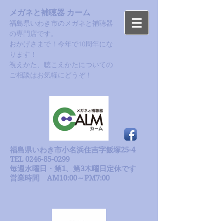
メガネと補聴器 カーム
福島県いわき市のメガネと補聴器
の専門店です。
おかげさまで！今年で10周年にな
ります！​
​視えかた、聴こえかたについての
ご相談はお気軽にどうぞ！
福島県いわき市小名浜住吉字飯塚25-4
TEL 0246-85-0299
毎週水曜日・第1、第3木曜日定休です
​営業時間 AM10:00～PM7:00