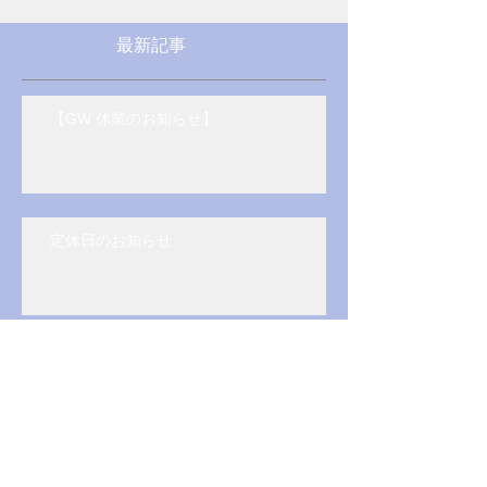
メではないのですが、せっかくですからいろい
ろメガネを試着...
最新記事
【GW 休業のお知らせ】
定休日のお知らせ
マストアイテム