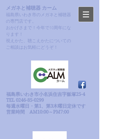
メガネと補聴器 カーム
福島県いわき市のメガネと補聴器
の専門店です。
おかげさまで！今年で10周年にな
ります！​
​視えかた、聴こえかたについての
ご相談はお気軽にどうぞ！
福島県いわき市小名浜住吉字飯塚25-4
TEL 0246-85-0299
毎週水曜日・第1、第3木曜日定休です
​営業時間 AM10:00～PM7:00