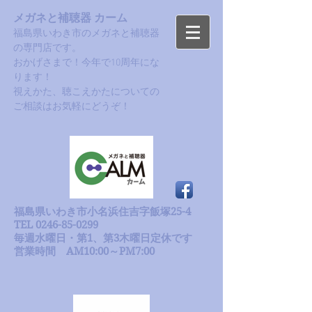
メガネと補聴器 カーム
福島県いわき市のメガネと補聴器
の専門店です。
おかげさまで！今年で10周年にな
ります！​
​視えかた、聴こえかたについての
ご相談はお気軽にどうぞ！
福島県いわき市小名浜住吉字飯塚25-4
TEL 0246-85-0299
毎週水曜日・第1、第3木曜日定休です
​営業時間 AM10:00～PM7:00