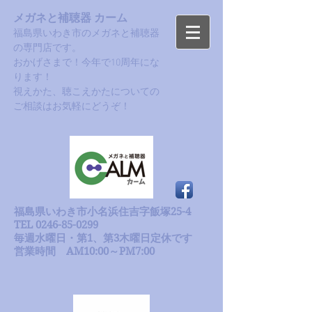
メガネと補聴器 カーム
福島県いわき市のメガネと補聴器
の専門店です。
おかげさまで！今年で10周年にな
ります！​
​視えかた、聴こえかたについての
ご相談はお気軽にどうぞ！
福島県いわき市小名浜住吉字飯塚25-4
TEL 0246-85-0299
毎週水曜日・第1、第3木曜日定休です
​営業時間 AM10:00～PM7:00