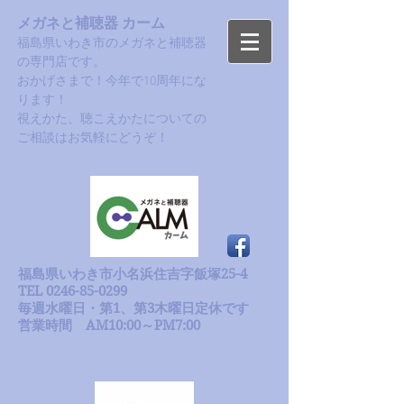
メガネと補聴器 カーム
福島県いわき市のメガネと補聴器
の専門店です。
おかげさまで！今年で10周年にな
ります！​
​視えかた、聴こえかたについての
ご相談はお気軽にどうぞ！
福島県いわき市小名浜住吉字飯塚25-4
TEL 0246-85-0299
毎週水曜日・第1、第3木曜日定休です
​営業時間 AM10:00～PM7:00