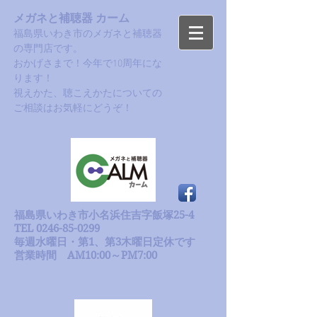
メガネと補聴器 カーム
福島県いわき市のメガネと補聴器
の専門店です。
おかげさまで！今年で10周年にな
ります！​
​視えかた、聴こえかたについての
ご相談はお気軽にどうぞ！
福島県いわき市小名浜住吉字飯塚25-4
TEL 0246-85-0299
毎週水曜日・第1、第3木曜日定休です
​営業時間 AM10:00～PM7:00