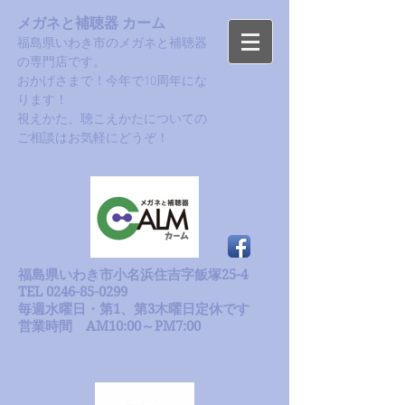
メガネと補聴器 カーム
福島県いわき市のメガネと補聴器
の専門店です。
おかげさまで！今年で10周年にな
ります！​
​視えかた、聴こえかたについての
ご相談はお気軽にどうぞ！
福島県いわき市小名浜住吉字飯塚25-4
TEL 0246-85-0299
毎週水曜日・第1、第3木曜日定休です
​営業時間 AM10:00～PM7:00